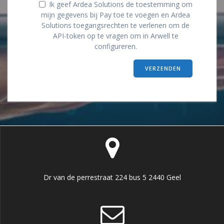
Ik geef Ardea Solutions de toestemming om
mijn gegevens bij Pay toe te voegen en Ardea
Solutions toegangsrechten te verlenen om de
API-token op te vragen om in Arwell te
configureren.
Dr van de perrestraat 224 bus 5 2440 Geel