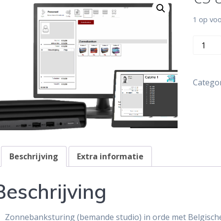
1 op vo
Arwell
Deskto
met
extra
Catego
klanten
(type
c+)
aantal
Beschrijving
Extra informatie
Beschrijving
Zonnebanksturing (bemande studio) in orde met Belgisch