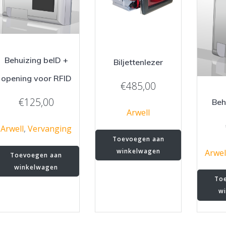
Behuizing beID +
Biljettenlezer
opening voor RFID
€
485,00
€
125,00
Beh
Arwell
Arwell
,
Vervanging
Toevoegen aan
winkelwagen
Arwel
Toevoegen aan
winkelwagen
To
w