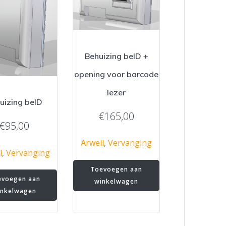
Behuizing beID +
opening voor barcode
lezer
uizing beID
€
165,00
€
95,00
Arwell
,
Vervanging
l
,
Vervanging
Toevoegen aan
evoegen aan
winkelwagen
inkelwagen