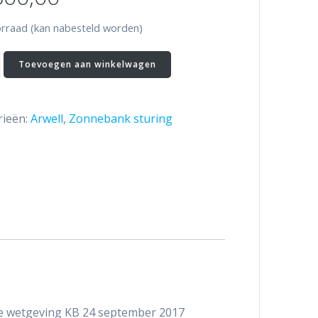
orraad (kan nabesteld worden)
Toevoegen aan winkelwagen
p
rieën:
Arwell
,
Zonnebank sturing
touchscreen
e wetgeving KB 24 september 2017