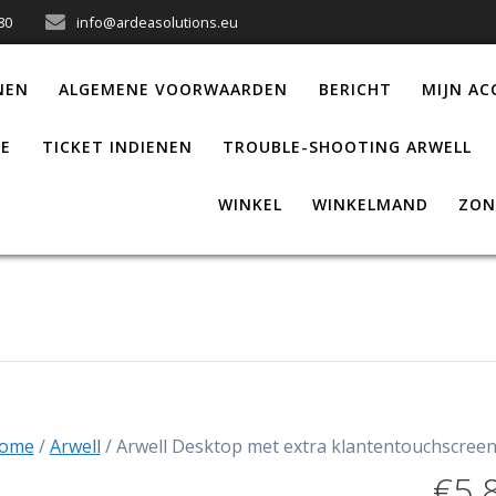
 80
info@ardeasolutions.eu
NEN
ALGEMENE VOORWAARDEN
BERICHT
MIJN A
RE
TICKET INDIENEN
TROUBLE-SHOOTING ARWELL
WINKEL
WINKELMAND
ZON
ome
/
Arwell
/ Arwell Desktop met extra klantentouchscreen 
€
5 