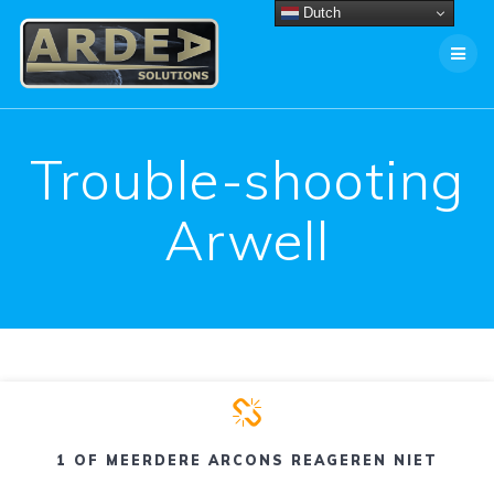
Ga
Dutch
naar
de
inhoud
Trouble-shooting
Arwell
1 OF MEERDERE ARCONS REAGEREN NIET